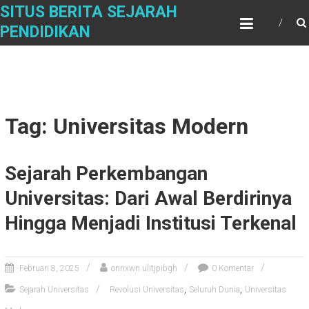
Skip
SITUS BERITA SEJARAH
to
PENDIDIKAN
content
Tag: Universitas Modern
Sejarah Perkembangan
Universitas: Dari Awal Berdirinya
Hingga Menjadi Institusi Terkenal
Februari 8, 2025
onnxwn ulitjpibgh
0 Komentar
,
,
Sejarah Universitas
Revolusi Universitas
Seluruh Dunia
Universitas