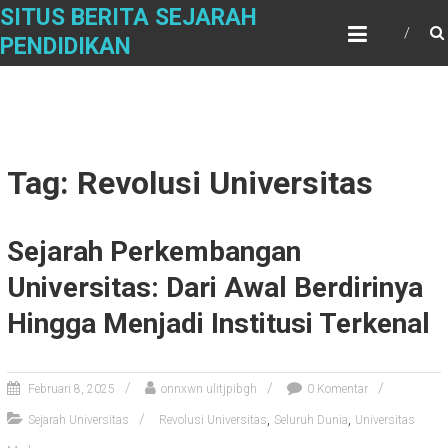
Skip
SITUS BERITA SEJARAH
to
PENDIDIKAN
content
Tag: Revolusi Universitas
Sejarah Perkembangan
Universitas: Dari Awal Berdirinya
Hingga Menjadi Institusi Terkenal
Februari 8, 2025
onnxwn ulitjpibgh
0 Komentar
,
,
Sejarah Universitas
Revolusi Universitas
Seluruh Dunia
Universitas