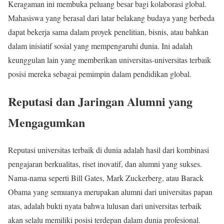
Keragaman ini membuka peluang besar bagi kolaborasi global.
Mahasiswa yang berasal dari latar belakang budaya yang berbeda
dapat bekerja sama dalam proyek penelitian, bisnis, atau bahkan
dalam inisiatif sosial yang mempengaruhi dunia. Ini adalah
keunggulan lain yang memberikan universitas-universitas terbaik
posisi mereka sebagai pemimpin dalam pendidikan global.
Reputasi dan Jaringan Alumni yang
Mengagumkan
Reputasi universitas terbaik di dunia adalah hasil dari kombinasi
pengajaran berkualitas, riset inovatif, dan alumni yang sukses.
Nama-nama seperti Bill Gates, Mark Zuckerberg, atau Barack
Obama yang semuanya merupakan alumni dari universitas papan
atas, adalah bukti nyata bahwa lulusan dari universitas terbaik
akan selalu memiliki posisi terdepan dalam dunia profesional.