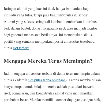
Jaringan alumni yang luas ini tidak hanya bermanfaat bagi
individu yang lulus, tetapi juga bagi universitas itu sendiri.
Alumni yang sukses sering kali kembali memberikan kontribusi
baik dalam bentuk donasi, kerjasama riset, atau menjadi mentor
bagi generasi mahasiswa berikutnya. Ini menciptakan siklus
positif yang semakin memperkuat posisi universitas tersebut di
dunia
slot terbaru
.
Mengapa Mereka Terus Memimpin?
Jadi, mengapa universitas terbaik di dunia terus memimpin dalam
dunia akademik
slot pulsa tanpa potongan
? Karena mereka bukan
hanya tempat untuk belajar; mereka adalah pusat dari inovasi,
riset, pengajaran, dan konektivitas global yang menghasilkan
perubahan besar. Mereka memiliki sumber daya yang sangat baik,