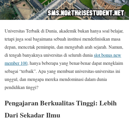
Universitas Terbaik di Dunia, akademik bukan hanya soal belajar,
tetapi juga soal bagaimana sebuah institusi mendefinisikan masa
depan, mencetak pemimpin, dan mengubah arah sejarah. Namun,
di tengah banyaknya universitas di seluruh dunia
slot bonus new
member 100
, hanya beberapa yang benar-benar dapat mengklaim
sebagai “terbaik”. Apa yang membuat universitas-universitas ini
unggul, dan mengapa mereka mendominasi dalam dunia
pendidikan tinggi?
Pengajaran Berkualitas Tinggi: Lebih
Dari Sekadar Ilmu