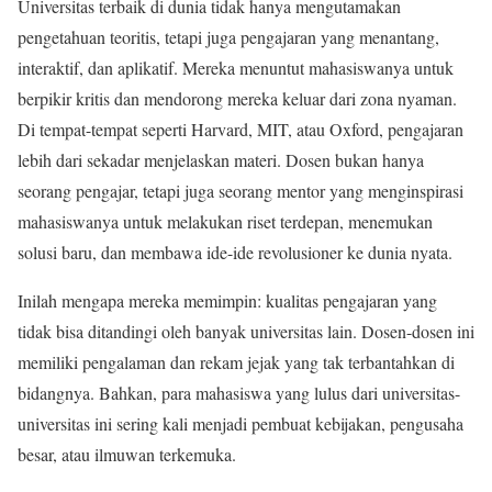
Universitas terbaik di dunia tidak hanya mengutamakan
pengetahuan teoritis, tetapi juga pengajaran yang menantang,
interaktif, dan aplikatif. Mereka menuntut mahasiswanya untuk
berpikir kritis dan mendorong mereka keluar dari zona nyaman.
Di tempat-tempat seperti Harvard, MIT, atau Oxford, pengajaran
lebih dari sekadar menjelaskan materi. Dosen bukan hanya
seorang pengajar, tetapi juga seorang mentor yang menginspirasi
mahasiswanya untuk melakukan riset terdepan, menemukan
solusi baru, dan membawa ide-ide revolusioner ke dunia nyata.
Inilah mengapa mereka memimpin: kualitas pengajaran yang
tidak bisa ditandingi oleh banyak universitas lain. Dosen-dosen ini
memiliki pengalaman dan rekam jejak yang tak terbantahkan di
bidangnya. Bahkan, para mahasiswa yang lulus dari universitas-
universitas ini sering kali menjadi pembuat kebijakan, pengusaha
besar, atau ilmuwan terkemuka.