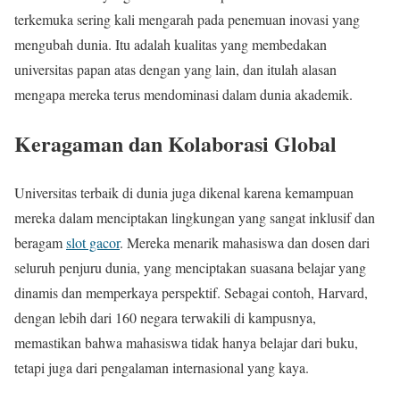
terkemuka sering kali mengarah pada penemuan inovasi yang
mengubah dunia. Itu adalah kualitas yang membedakan
universitas papan atas dengan yang lain, dan itulah alasan
mengapa mereka terus mendominasi dalam dunia akademik.
Keragaman dan Kolaborasi Global
Universitas terbaik di dunia juga dikenal karena kemampuan
mereka dalam menciptakan lingkungan yang sangat inklusif dan
beragam
slot gacor
. Mereka menarik mahasiswa dan dosen dari
seluruh penjuru dunia, yang menciptakan suasana belajar yang
dinamis dan memperkaya perspektif. Sebagai contoh, Harvard,
dengan lebih dari 160 negara terwakili di kampusnya,
memastikan bahwa mahasiswa tidak hanya belajar dari buku,
tetapi juga dari pengalaman internasional yang kaya.