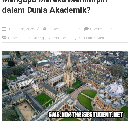
dalam Dunia Akademik?
Januari 28, 2025
onnxwn ulitjpibgh
0 Komentar
,
,
Universitas
Jaringan Alumni
Reputasi
Riset dan Inovasi