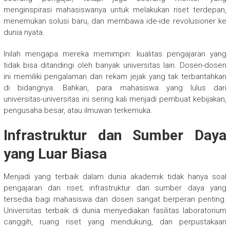
menginspirasi mahasiswanya untuk melakukan riset terdepan,
menemukan solusi baru, dan membawa ide-ide revolusioner ke
dunia nyata.
Inilah mengapa mereka memimpin: kualitas pengajaran yang
tidak bisa ditandingi oleh banyak universitas lain. Dosen-dosen
ini memiliki pengalaman dan rekam jejak yang tak terbantahkan
di bidangnya. Bahkan, para mahasiswa yang lulus dari
universitas-universitas ini sering kali menjadi pembuat kebijakan,
pengusaha besar, atau ilmuwan terkemuka.
Infrastruktur dan Sumber Daya
yang Luar Biasa
Menjadi yang terbaik dalam dunia akademik tidak hanya soal
pengajaran dan riset; infrastruktur dan sumber daya yang
tersedia bagi mahasiswa dan dosen sangat berperan penting.
Universitas terbaik di dunia menyediakan fasilitas laboratorium
canggih, ruang riset yang mendukung, dan perpustakaan