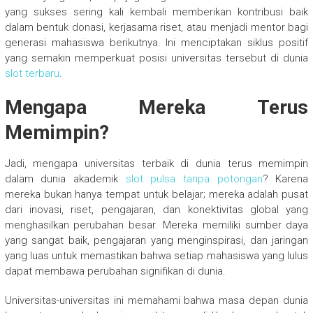
yang sukses sering kali kembali memberikan kontribusi baik
dalam bentuk donasi, kerjasama riset, atau menjadi mentor bagi
generasi mahasiswa berikutnya. Ini menciptakan siklus positif
yang semakin memperkuat posisi universitas tersebut di dunia
slot terbaru
.
Mengapa Mereka Terus
Memimpin?
Jadi, mengapa universitas terbaik di dunia terus memimpin
dalam dunia akademik
slot pulsa tanpa potongan
? Karena
mereka bukan hanya tempat untuk belajar; mereka adalah pusat
dari inovasi, riset, pengajaran, dan konektivitas global yang
menghasilkan perubahan besar. Mereka memiliki sumber daya
yang sangat baik, pengajaran yang menginspirasi, dan jaringan
yang luas untuk memastikan bahwa setiap mahasiswa yang lulus
dapat membawa perubahan signifikan di dunia.
Universitas-universitas ini memahami bahwa masa depan dunia