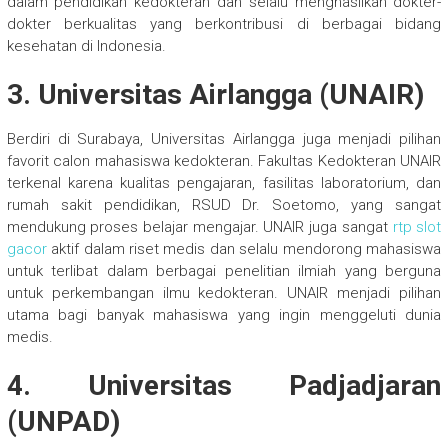
dalam pendidikan kedokteran dan selalu menghasilkan dokter-
dokter berkualitas yang berkontribusi di berbagai bidang
kesehatan di Indonesia.
3.
Universitas Airlangga (UNAIR)
Berdiri di Surabaya, Universitas Airlangga juga menjadi pilihan
favorit calon mahasiswa kedokteran. Fakultas Kedokteran UNAIR
terkenal karena kualitas pengajaran, fasilitas laboratorium, dan
rumah sakit pendidikan, RSUD Dr. Soetomo, yang sangat
mendukung proses belajar mengajar. UNAIR juga sangat
rtp slot
gacor
aktif dalam riset medis dan selalu mendorong mahasiswa
untuk terlibat dalam berbagai penelitian ilmiah yang berguna
untuk perkembangan ilmu kedokteran. UNAIR menjadi pilihan
utama bagi banyak mahasiswa yang ingin menggeluti dunia
medis.
4.
Universitas Padjadjaran
(UNPAD)