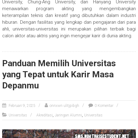
University, Chung-Ang University, dan Hanyang University
menawarkan program akting yang mengembangkan
keterampilan teknis dan kreatif yang dibutuhkan dalam industri
hiburan. Dengan fasilitas yang lengkap dan pengajaran dari para
ahli, universitas-universitas ini merupakan pilihan terbaik bagi
calon aktor atau aktris yang ingin mengejar karir di dunia akting.
Panduan Memilih Universitas
yang Tepat untuk Karir Masa
Depanmu
Februari 9, 2025
onnxwn ulitjpibgh
0 Komentar
,
,
Universitas
Akreditasi
Jaringan Alumni
Universitas