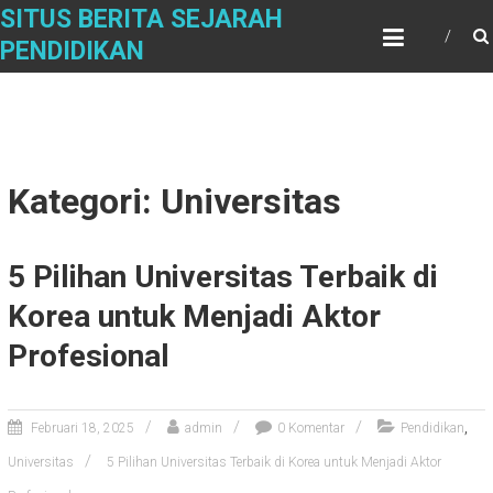
Skip
SITUS BERITA SEJARAH
to
PENDIDIKAN
content
Kategori: Universitas
5 Pilihan Universitas Terbaik di
Korea untuk Menjadi Aktor
Profesional
,
Februari 18, 2025
admin
0 Komentar
Pendidikan
Universitas
5 Pilihan Universitas Terbaik di Korea untuk Menjadi Aktor