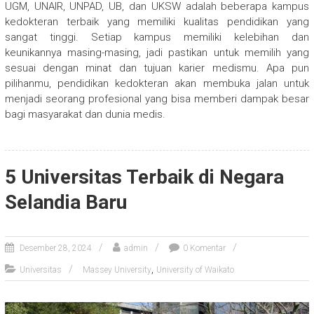
UGM, UNAIR, UNPAD, UB, dan UKSW adalah beberapa kampus
kedokteran terbaik yang memiliki kualitas pendidikan yang
sangat tinggi. Setiap kampus memiliki kelebihan dan
keunikannya masing-masing, jadi pastikan untuk memilih yang
sesuai dengan minat dan tujuan karier medismu. Apa pun
pilihanmu, pendidikan kedokteran akan membuka jalan untuk
menjadi seorang profesional yang bisa memberi dampak besar
bagi masyarakat dan dunia medis.
5 Universitas Terbaik di Negara
Selandia Baru
Desember 28, 2024
admin
0 Komentar
,
Universitas
Massey University
University of Waikato