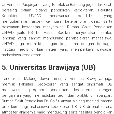
Universitas Padjadjaran yang terletak di Bandung juga tidak kalah
bersaing dalam bidang pendidikan kedokteran. Fakultas
Kedokteran UNPAD menawarkan pendidikan yang
mengutamakan aspek keilmuan, keterampilan klinis, serta
pelayanan kesehatan masyarakat. Rumah Sakit Pendidikan
UNPAD, yaitu RS Dr. Hasan Sadikin, menyediakan fasilitas
lengkap yang sangat mendukung pembelajaran mahasiswa.
UNPAD juga memiliki jaringan kerjasama dengan berbagai
institusi medis di luar negeri yang memperkaya wawasan
mahasiswa kedokteran.
5.
Universitas Brawijaya (UB)
Terletak di Malang, Jawa Timur, Universitas Brawijaya juga
memiliki Fakultas Kedokteran yang sangat dihormati. UB
menawarkan program pendidikan kedokteran dengan
pengajaran yang memadukan teori dan praktik di lapangan.
Rumah Sakit Pendidikan Dr. Saiful Anwar Malang menjadi sarana
praktikum bagi mahasiswa kedokteran UB. UB dikenal karena
atmosfer akademis yang mendukung serta fasilitas pendidikan