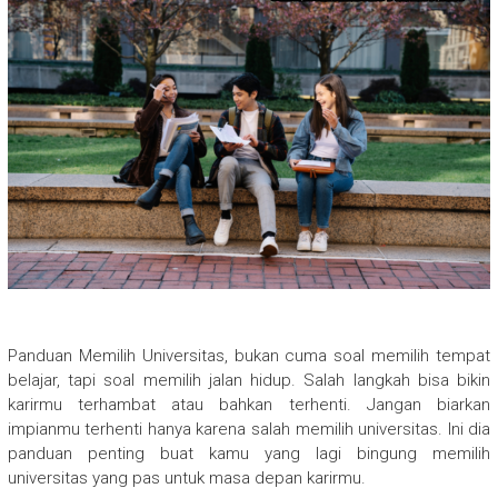
Panduan Memilih Universitas, bukan cuma soal memilih tempat
belajar, tapi soal memilih jalan hidup. Salah langkah bisa bikin
karirmu terhambat atau bahkan terhenti. Jangan biarkan
impianmu terhenti hanya karena salah memilih universitas. Ini dia
panduan penting buat kamu yang lagi bingung memilih
universitas yang pas untuk masa depan karirmu.