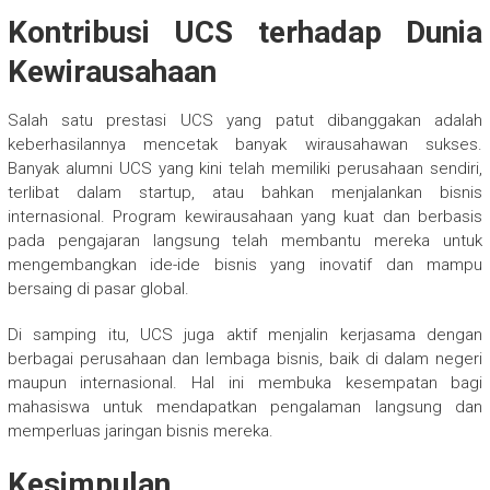
Kontribusi UCS terhadap Dunia
Kewirausahaan
Salah satu prestasi UCS yang patut dibanggakan adalah
keberhasilannya mencetak banyak wirausahawan sukses.
Banyak alumni UCS yang kini telah memiliki perusahaan sendiri,
terlibat dalam startup, atau bahkan menjalankan bisnis
internasional. Program kewirausahaan yang kuat dan berbasis
pada pengajaran langsung telah membantu mereka untuk
mengembangkan ide-ide bisnis yang inovatif dan mampu
bersaing di pasar global.
Di samping itu, UCS juga aktif menjalin kerjasama dengan
berbagai perusahaan dan lembaga bisnis, baik di dalam negeri
maupun internasional. Hal ini membuka kesempatan bagi
mahasiswa untuk mendapatkan pengalaman langsung dan
memperluas jaringan bisnis mereka.
Kesimpulan