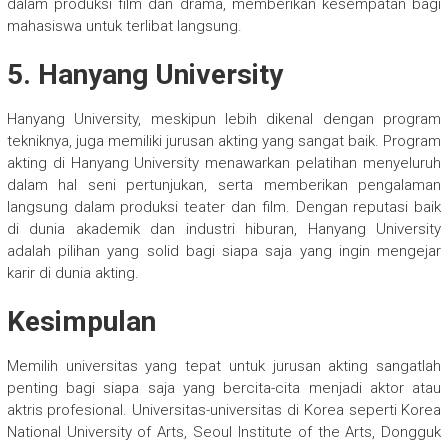
dalam produksi film dan drama, memberikan kesempatan bagi
mahasiswa untuk terlibat langsung.
5.
Hanyang University
Hanyang University, meskipun lebih dikenal dengan program
tekniknya, juga memiliki jurusan akting yang sangat baik. Program
akting di Hanyang University menawarkan pelatihan menyeluruh
dalam hal seni pertunjukan, serta memberikan pengalaman
langsung dalam produksi teater dan film. Dengan reputasi baik
di dunia akademik dan industri hiburan, Hanyang University
adalah pilihan yang solid bagi siapa saja yang ingin mengejar
karir di dunia akting.
Kesimpulan
Memilih universitas yang tepat untuk jurusan akting sangatlah
penting bagi siapa saja yang bercita-cita menjadi aktor atau
aktris profesional. Universitas-universitas di Korea seperti Korea
National University of Arts, Seoul Institute of the Arts, Dongguk