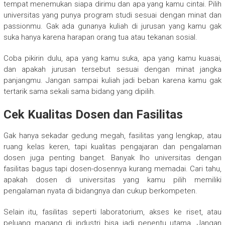
tempat menemukan siapa dirimu dan apa yang kamu cintai. Pilih
universitas yang punya program studi sesuai dengan minat dan
passionmu. Gak ada gunanya kuliah di jurusan yang kamu gak
suka hanya karena harapan orang tua atau tekanan sosial.
Coba pikirin dulu, apa yang kamu suka, apa yang kamu kuasai,
dan apakah jurusan tersebut sesuai dengan minat jangka
panjangmu. Jangan sampai kuliah jadi beban karena kamu gak
tertarik sama sekali sama bidang yang dipilih.
Cek Kualitas Dosen dan Fasilitas
Gak hanya sekadar gedung megah, fasilitas yang lengkap, atau
ruang kelas keren, tapi kualitas pengajaran dan pengalaman
dosen juga penting banget. Banyak lho universitas dengan
fasilitas bagus tapi dosen-dosennya kurang memadai. Cari tahu,
apakah dosen di universitas yang kamu pilih memiliki
pengalaman nyata di bidangnya dan cukup berkompeten.
Selain itu, fasilitas seperti laboratorium, akses ke riset, atau
peluang magang di industri bisa jadi penentu utama. Jangan