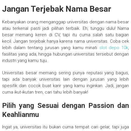
Jangan Terjebak Nama Besar
Kebanyakan orang menganggap universitas dengan nama besar
atau terkenal pasti jadi pilihan terbaik. Eh, tunggu dulu! Nama
besar memang keren di CV, tapi itu cuma salah satu bagian
kecil. Jangan terjebak hanya karena nama universitas. Coba cek
lebih dalam tentang jurusan yang kamu minati
slot depo 10k
,
fasilitas yang ada, hingga hubungan universitas tersebut dengan
industri yang kamu tuju.
Universitas besar memang sering punya reputasi yang bagus,
tapi ada banyak universitas lain dengan jurusan yang lebih
spesifik dan cocok buat karir yang kamu inginkan. Jadi, jangan
cuma ikut-ikutan tren, cari tahu lebih banyak!
Pilih yang Sesuai dengan Passion dan
Keahlianmu
Ingat ya, universitas itu bukan cuma tempat cari gelar, tapi juga