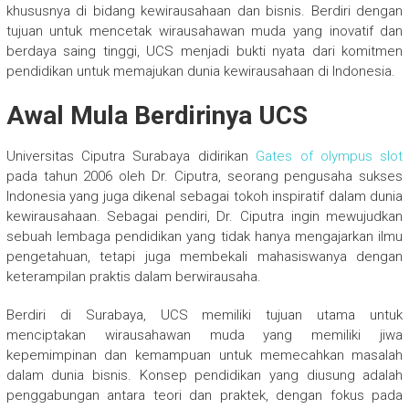
khususnya di bidang kewirausahaan dan bisnis. Berdiri dengan
tujuan untuk mencetak wirausahawan muda yang inovatif dan
berdaya saing tinggi, UCS menjadi bukti nyata dari komitmen
pendidikan untuk memajukan dunia kewirausahaan di Indonesia.
Awal Mula Berdirinya UCS
Universitas Ciputra Surabaya didirikan
Gates of olympus slot
pada tahun 2006 oleh Dr. Ciputra, seorang pengusaha sukses
Indonesia yang juga dikenal sebagai tokoh inspiratif dalam dunia
kewirausahaan. Sebagai pendiri, Dr. Ciputra ingin mewujudkan
sebuah lembaga pendidikan yang tidak hanya mengajarkan ilmu
pengetahuan, tetapi juga membekali mahasiswanya dengan
keterampilan praktis dalam berwirausaha.
Berdiri di Surabaya, UCS memiliki tujuan utama untuk
menciptakan wirausahawan muda yang memiliki jiwa
kepemimpinan dan kemampuan untuk memecahkan masalah
dalam dunia bisnis. Konsep pendidikan yang diusung adalah
penggabungan antara teori dan praktek, dengan fokus pada