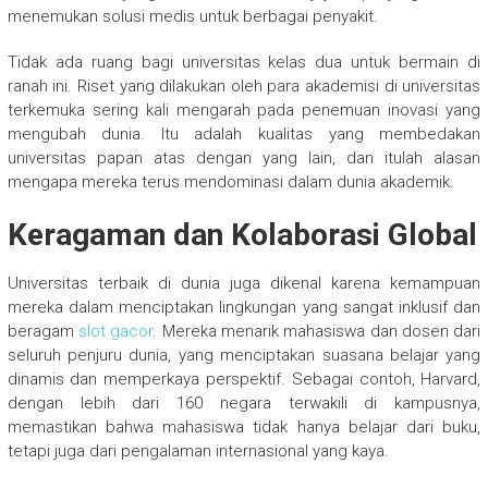
menemukan solusi medis untuk berbagai penyakit.
Tidak ada ruang bagi universitas kelas dua untuk bermain di
ranah ini. Riset yang dilakukan oleh para akademisi di universitas
terkemuka sering kali mengarah pada penemuan inovasi yang
mengubah dunia. Itu adalah kualitas yang membedakan
universitas papan atas dengan yang lain, dan itulah alasan
mengapa mereka terus mendominasi dalam dunia akademik.
Keragaman dan Kolaborasi Global
Universitas terbaik di dunia juga dikenal karena kemampuan
mereka dalam menciptakan lingkungan yang sangat inklusif dan
beragam
slot gacor
. Mereka menarik mahasiswa dan dosen dari
seluruh penjuru dunia, yang menciptakan suasana belajar yang
dinamis dan memperkaya perspektif. Sebagai contoh, Harvard,
dengan lebih dari 160 negara terwakili di kampusnya,
memastikan bahwa mahasiswa tidak hanya belajar dari buku,
tetapi juga dari pengalaman internasional yang kaya.