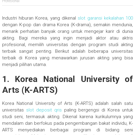
Profesional
Industri hiburan Korea, yang dikenal
slot garansi kekalahan 100
dengan K-pop dan drama Korea (K-drama), semakin mendunia,
menarik perhatian banyak orang untuk mengejar karir di dunia
akting. Bagi mereka yang ingin menjadi aktor atau aktris
profesional, memilih universitas dengan program studi akting
terbaik sangat penting. Berikut adalah beberapa universitas
terbaik di Korea yang menawarkan jurusan akting yang bisa
menjadi pilihan utama.
1.
Korea National University of
Arts (K-ARTS)
Korea National University of Arts (K-ARTS) adalah salah satu
universitas
slot deposit qris
paling bergengsi di Korea untuk
studi seni, termasuk akting. Dikenal karena kurikulumnya yang
mendalam dan berfokus pada pengembangan bakat individu, K-
ARTS menyediakan berbagai program di bidang seni