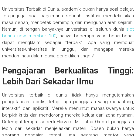
Universitas Terbaik di Dunia, akademik bukan hanya soal belajar,
tetapi juga soal bagaimana sebuah institusi mendefinisikan
masa depan, mencetak pemimpin, dan mengubah arah sejarah.
Namun, di tengah banyaknya universitas di seluruh dunia
slot
bonus new member 100
, hanya beberapa yang benar-benar
dapat mengklaim sebagai “terbaik”. Apa yang membuat
universitas-universitas ini unggul, dan mengapa mereka
mendominasi dalam dunia pendidikan tinggi?
Pengajaran Berkualitas Tinggi:
Lebih Dari Sekadar Ilmu
Universitas terbaik di dunia tidak hanya mengutamakan
pengetahuan teoritis, tetapi juga pengajaran yang menantang,
interaktif, dan aplikatif. Mereka menuntut mahasiswanya untuk
berpikir kritis dan mendorong mereka keluar dari zona nyaman.
Di tempat-tempat seperti Harvard, MIT, atau Oxford, pengajaran
lebih dari sekadar menjelaskan materi. Dosen bukan hanya
seorang pengajar, tetapi juga seorang mentor yang