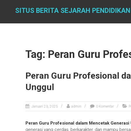
Skip
to
SITUS BERITA SEJARAH PENDIDIKAN
content
Tag: Peran Guru Profe
Peran Guru Profesional d
Unggul
Januari 23, 2025
admin
0 Komentar
P
Peran Guru Profesional dalam Mencetak Generasi
generasi yang cerdas, berkarakter, dan mampu bersai