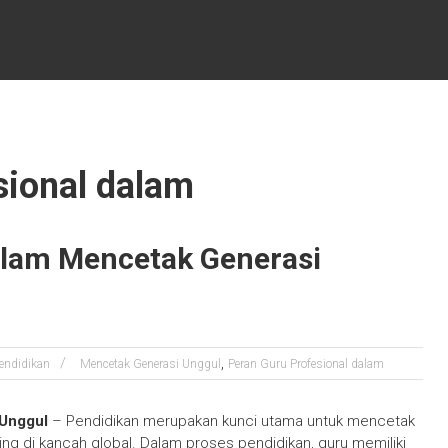
sional dalam
alam Mencetak Generasi
,
endidikan
Mencetak Generasi Unggul
Peran Guru Profesional dalam
 Unggul
– Pendidikan merupakan kunci utama untuk mencetak
ng di kancah global. Dalam proses pendidikan, guru memiliki