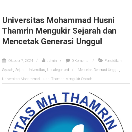
Universitas Mohammad Husni
Thamrin Mengukir Sejarah dan
Mencetak Generasi Unggul
Oktober 7, 2024
admin
0 Komentar
Pendidikan
,
,
,
Sejarah
Sejarah Universitas
Uncategorized
Mencetak Generasi Unggul
Universitas Mohammad Husni Thamrin Mengukir Sejarah