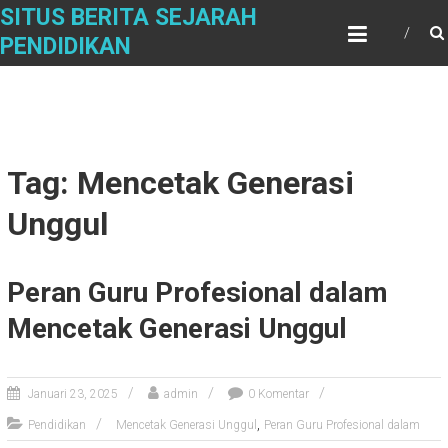
Skip
SITUS BERITA SEJARAH
to
PENDIDIKAN
content
Tag: Mencetak Generasi
Unggul
Peran Guru Profesional dalam
Mencetak Generasi Unggul
Januari 23, 2025
admin
0 Komentar
,
Pendidikan
Mencetak Generasi Unggul
Peran Guru Profesional dalam