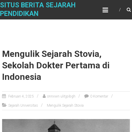
Skip
SITUS BERITA SEJARAH
to
PENDIDIKAN
content
Mengulik Sejarah Stovia,
Sekolah Dokter Pertama di
Indonesia
Februari 4, 2025
onnxwn ulitjpibgh
0 Komentar
Sejarah Universitas
Mengulik Sejarah Stovia