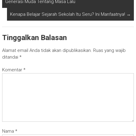
Generasi Muda Tentang Masa Lalu
Kenapa Belajar Sejarah Sekolah Itu Seru? Ini Manfaatnya!
→
Tinggalkan Balasan
Alamat email Anda tidak akan dipublikasikan.
Ruas yang wajib
ditandai
*
Komentar
*
Nama
*