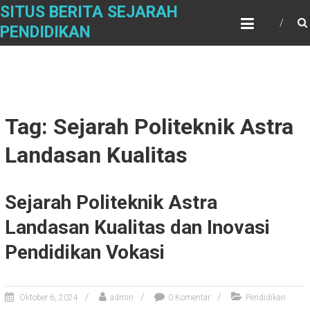
Skip
SITUS BERITA SEJARAH
to
PENDIDIKAN
content
Tag: Sejarah Politeknik Astra
Landasan Kualitas
Sejarah Politeknik Astra
Landasan Kualitas dan Inovasi
Pendidikan Vokasi
Oktober 6, 2024
admin
0 Komentar
Pendidikan