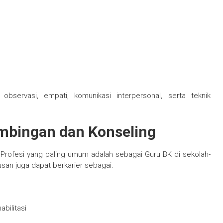
 observasi, empati, komunikasi interpersonal, serta teknik
imbingan dan Konseling
. Profesi yang paling umum adalah sebagai Guru BK di sekolah-
usan juga dapat berkarier sebagai:
bilitasi