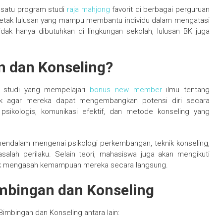
 satu program studi
raja mahjong
favorit di berbagai perguruan
encetak lulusan yang mampu membantu individu dalam mengatasi
idak hanya dibutuhkan di lingkungan sekolah, lulusan BK juga
n dan Konseling?
m studi yang mempelajari
bonus new member
ilmu tentang
ok agar mereka dapat mengembangkan potensi diri secara
 psikologis, komunikasi efektif, dan metode konseling yang
endalam mengenai psikologi perkembangan, teknik konseling,
alah perilaku. Selain teori, mahasiswa juga akan mengikuti
ntuk mengasah kemampuan mereka secara langsung.
imbingan dan Konseling
imbingan dan Konseling antara lain: