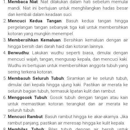
Membaca Niat
: Niat dilakukan dalam hati sebelum memulai
mandi. Niat ini bertujuan untuk menghilangkan hadas besar
dan kembali dalam keadaan suci.
Mencuci Kedua Tangan
: Basuh kedua tangan hingga
pergelangan tangan sebanyak tiga kali untuk membersihkan
kotoran yang mungkin menempel.
Membersihkan Kemaluan
: Bersihkan kemaluan dengan air
hingga bersih dari darah haid dan kotoran lainnya.
Berwudhu
: Lakukan wudhu seperti biasa, dimulai dengan
mencuci wajah, tangan, mengusap kepala, dan mencuci kaki.
Wudhu ini bertujuan untuk membersihkan anggota tubuh yang
sering terkena kotoran.
Membasuh Seluruh Tubuh
: Siramkan air ke seluruh tubuh,
dimulai dari kepala hingga ujung kaki. Pastikan air merata ke
seluruh bagian tubuh, termasuk lipatan kulit dan rambut.
Menggosok Tubuh
: Gosok tubuh dengan tangan atau kain
untuk memastikan kotoran terangkat dan air merata ke
seluruh tubuh.
Mencuci Rambut
: Basuh rambut hingga ke akar-akarnya. Jika
rambut panjang, pastikan air meresap hingga ke kulit kepala.
Membilas Tubuh
: Bilas tubuh dengan air bersih untuk