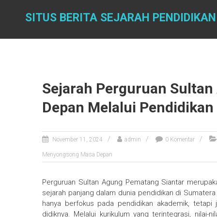
Skip
to
SITUS BERITA SEJARAH PENDIDIKAN
content
Sejarah Perguruan Sulta
Depan Melalui Pendidikan 
November 11, 2024
admin
0 Komentar
Menyongsong Masa Depan
Perguruan Sultan Agung Pematang Siantar merupak
sejarah panjang dalam dunia pendidikan di Sumatera Ut
hanya berfokus pada pendidikan akademik, tetapi
didiknya. Melalui kurikulum yang terintegrasi, nilai