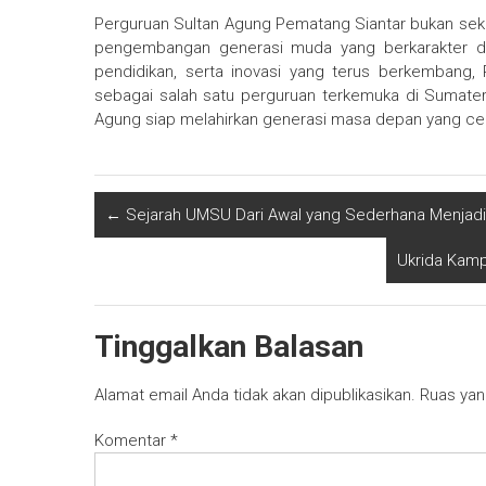
Perguruan Sultan Agung Pematang Siantar bukan seka
pengembangan generasi muda yang berkarakter dan
pendidikan, serta inovasi yang terus berkembang,
sebagai salah satu perguruan terkemuka di Sumatera
Agung siap melahirkan generasi masa depan yang cerd
←
Sejarah UMSU Dari Awal yang Sederhana Menjadi
Ukrida Kamp
Tinggalkan Balasan
Alamat email Anda tidak akan dipublikasikan.
Ruas yan
Komentar
*