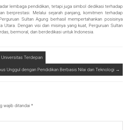
dar lembaga pendidikan, tetapi juga simbol dedikasi terhadap
 berprestasi. Melalui sejarah panjang, komitmen terhadap
 Perguruan Sultan Agung berhasil mempertahankan posisinya
 Utara. Dengan visi dan misinya yang kuat, Perguruan Sultan
as, bermoral, dan berdedikasi untuk Indonesia.
 Universitas Terdepan
us Unggul dengan Pendidikan Berbasis Nilai dan Teknologi
→
g wajib ditandai
*