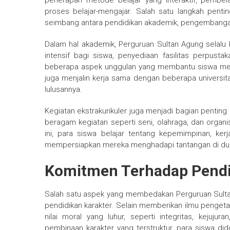
penerapan metode belajar yang interaktif, pembel
proses belajar-mengajar. Salah satu langkah penti
seimbang antara pendidikan akademik, pengembangan ka
Dalam hal akademik, Perguruan Sultan Agung selalu
intensif bagi siswa, penyediaan fasilitas perpust
beberapa aspek unggulan yang membantu siswa mencap
juga menjalin kerja sama dengan beberapa universitas
lulusannya.
Kegiatan ekstrakurikuler juga menjadi bagian pentin
beragam kegiatan seperti seni, olahraga, dan organis
ini, para siswa belajar tentang kepemimpinan, ke
mempersiapkan mereka menghadapi tantangan di dun
Komitmen Terhadap Pendi
Salah satu aspek yang membedakan Perguruan Sultan 
pendidikan karakter. Selain memberikan ilmu pengeta
nilai moral yang luhur, seperti integritas, kejuju
pembinaan karakter yang terstruktur, para siswa di