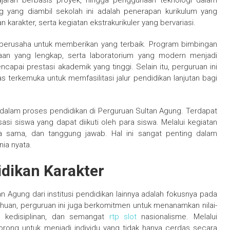
ajaran berbasis proyek, hingga penggunaan teknologi dalam
ng yang diambil sekolah ini adalah penerapan kurikulum yang
rakter, serta kegiatan ekstrakurikuler yang bervariasi.
 berusaha untuk memberikan yang terbaik. Program bimbingan
akaan yang lengkap, serta laboratorium yang modern menjadi
ai prestasi akademik yang tinggi. Selain itu, perguruan ini
 terkemuka untuk memfasilitasi jalur pendidikan lanjutan bagi
g dalam proses pendidikan di Perguruan Sultan Agung. Terdapat
asi siswa yang dapat diikuti oleh para siswa. Melalui kegiatan
rja sama, dan tanggung jawab. Hal ini sangat penting dalam
ia nyata.
dikan Karakter
Agung dari institusi pendidikan lainnya adalah fokusnya pada
huan, perguruan ini juga berkomitmen untuk menanamkan nilai-
ran, kedisiplinan, dan semangat
rtp slot
nasionalisme. Melalui
dorong untuk menjadi individu yang tidak hanya cerdas secara