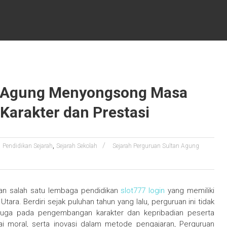
n Agung Menyongsong Masa
Karakter dan Prestasi
,
Pendidikan Sejarah
Sejarah Sekolah
Sejarah Perguruan Sultan Agung
an salah satu lembaga pendidikan
slot777 login
yang memiliki
ara. Berdiri sejak puluhan tahun yang lalu, perguruan ini tidak
 juga pada pengembangan karakter dan kepribadian peserta
-nilai moral, serta inovasi dalam metode pengajaran, Perguruan