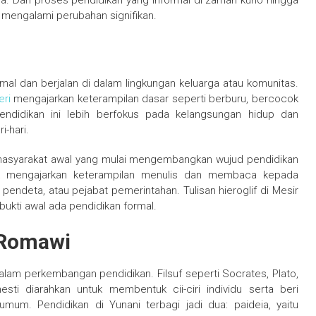
a. Dari proses pendidikan yang informal di zaman kuno hingga
h mengalami perubahan signifikan.
al dan berjalan di dalam lingkungan keluarga atau komunitas.
eri
mengajarkan keterampilan dasar seperti berburu, bercocok
. Pendidikan ini lebih berfokus pada kelangsungan hidup dan
-hari.
masyarakat awal yang mulai mengembangkan wujud pendidikan
ntuk mengajarkan keterampilan menulis dan membaca kepada
s, pendeta, atau pejabat pemerintahan. Tulisan hieroglif di Mesir
bukti awal ada pendidikan formal.
 Romawi
am perkembangan pendidikan. Filsuf seperti Socrates, Plato,
ti diarahkan untuk membentuk cii-ciri individu serta beri
um. Pendidikan di Yunani terbagi jadi dua: paideia, yaitu