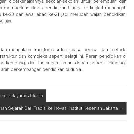
engan diperkenalkannya sekolah-sekolah untuk perempuan dan
ulai memperluas akses pendidikan hingga ke tingkat menengah
bad ke-20 dan awal abad ke-21 jadi merubah wajah pendidikan,
elajar.
udah mengalami transformasi luar biasa berasal dari metode
struktur dan kompleks seperti selagi ini. Peran pendidikan di
berkembang, dan tantangan jaman depan seperti teknologi,
h arah perkembangan pendidikan di dunia.
lmu Pelayaran Jakarta
nan Sejarah Dari Tradisi ke Inovasi Institut Kesenian Jakarta
→