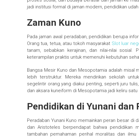
proses sosial, dan budaya berasal dari jaman ke mas
jadi institusi formal di jaman modern, pendidikan uda
Zaman Kuno
Pada jaman awal peradaban, pendidikan berupa inform
Orang tua, tetua, atau tokoh masyarakat
Slot luar neg
tanam, sebabkan kerajinan, dan nilai-nilai sosial
keterampilan praktis untuk memenuhi kebutuhan sehari
Bangsa Mesir Kuno dan Mesopotamia adalah misal 
lebih terstruktur. Mereka mendirikan sekolah u
segelintir orang yang diakui penting, seperti juru tuli
dan aksara kuneiform di Mesopotamia jadi keliru satu 
Pendidikan di Yunani dan
Peradaban Yunani Kuno memainkan peran besar di dal
dan Aristoteles berpendapat bahwa pendidikan mes
tambahan pemahaman perihal moralitas dan ilmu um