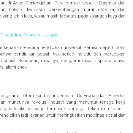
an di Abad Pertengahan. Para pemikir seperti Erasmus dan
g holistik, termasuk perkembangan moral, estetika, dan
at yang lebih luas, walau masih terbatas pada kalangan kaya dan
Tinggi Ilmu Pelayaran Jakarta
enalkan rencana pendidikan universal. Pemikir seperti John
hwa pendidikan adalah hak setiap individu dan merupakan
n sosial. Rousseau, misalnya, mengemukakan inspirasi bahwa
si alami anak.
engalami reformasi besar-besaran. Di Eropa dan Amerika,
ngan munculnya revolusi industri yang menuntut tenaga kerja
 dengan kurikulum yang termasuk berbagai tekun ilmu seperti
endidikan jadi layanan untuk meningkatkan mobilitas sosial dan