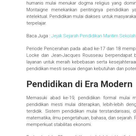
humanis mulai menukar dogma religius yang domin
Montaigne menekankan pentingnya pendidikan yan
intelektual. Pendidikan mulai diakses untuk masyarak
terpelajar.
Baca Juga :
Jejak Sejarah Pendidikan Maritim Sekolah 
Periode Pencerahan pada abad ke-17 dan 18 memperk
Locke dan Jean-Jacques Rousseau berpendapat ba
layanan untuk meraih kebebasan serta kesejahteraa
pendidikan mesti sesuai dengan kebutuhan dan poten
Pendidikan di Era Modern
Memasuki abad ke-19, pendidikan formal mulai m
pendidikan mesti mulai diterapkan, lebih-lebih de
terdidik. Sistem pendidikan mulai terstandarisasi,
matematika, ilmu pengetahuan, bahasa, dan sejarah. P
memperkuat stabilitas ekonomi.