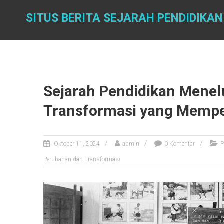
Skip
to
SITUS BERITA SEJARAH PENDIDIKAN
content
Sejarah Pendidikan Menel
Transformasi yang Mempe
Oktober 11, 2024
admin
0 Komentar
P
Perubahan dan Transformasi