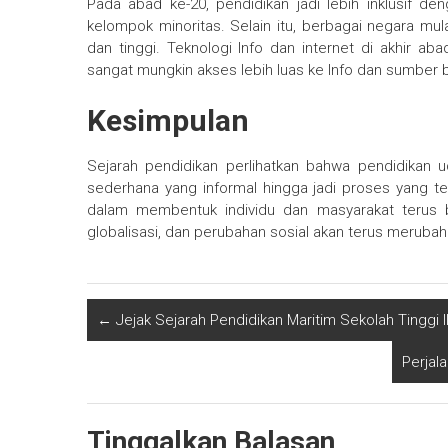
Pada abad ke-20, pendidikan jadi lebih inklusif d
kelompok minoritas. Selain itu, berbagai negara m
dan tinggi. Teknologi Info dan internet di akhir a
sangat mungkin akses lebih luas ke Info dan sumber b
Kesimpulan
Sejarah pendidikan perlihatkan bahwa pendidikan 
sederhana yang informal hingga jadi proses yang ter
dalam membentuk individu dan masyarakat terus 
globalisasi, dan perubahan sosial akan terus meruba
←
Jejak Sejarah Pendidikan Maritim Sekolah Tinggi I
Perjala
Tinggalkan Balasan