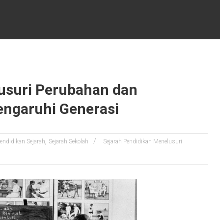
usuri Perubahan dan
ngaruhi Generasi
,
endidikan Sejarah
Sejarah Sekolah
Sejarah Pendidikan Menelusuri