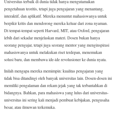
Universitas terbaik di dunia tidak hanya mengutamakan
pengetahuan teoritis, tetapi juga pengajaran yang menantang,
interaktif, dan aplikatif. Mereka menuntut mahasiswanya untuk
berpikir kritis dan mendorong mereka keluar dari zona nyaman.
Di tempat-tempat seperti Harvard, MIT, atau Oxford, pengajaran
lebih dari sekadar menjelaskan materi. Dosen bukan hanya
seorang pengajar, tetapi juga seorang mentor yang menginspirasi
mahasiswanya untuk melakukan riset terdepan, menemukan
solusi baru, dan membawa ide-ide revolusioner ke dunia nyata.
Inilah mengapa mereka memimpin: kualitas pengajaran yang
tidak bisa ditandingi oleh banyak universitas lain. Dosen-dosen ini
memiliki pengalaman dan rekam jejak yang tak terbantahkan di
bidangnya. Bahkan, para mahasiswa yang lulus dari universitas-
universitas ini sering kali menjadi pembuat kebijakan, pengusaha
besar, atau ilmuwan terkemuka.