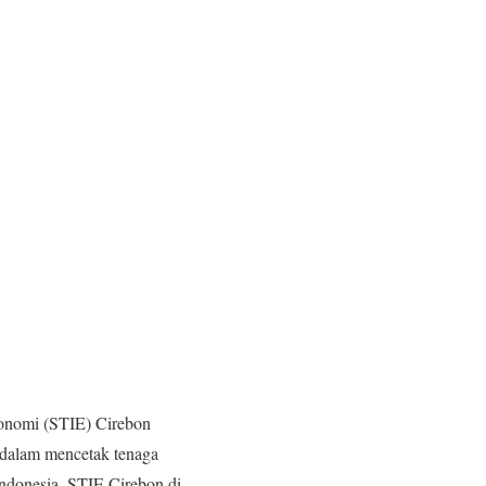
onomi (STIE) Cirebon
i dalam mencetak tenaga
 Indonesia, STIE Cirebon di