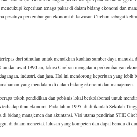
uk mencukupi keperluan tenaga pakar di dalam bidang ekonomi dan ma
a pesatnya perkembangan ekonomi di kawasan Cirebon sebagai keliru
terlepas dari stimulan untuk menaikkan kualitas sumber daya manusia d
80-an dan awal 1990-an, lokasi Cirebon mengalami perkembangan ekono
dagangan, industri, dan jasa. Hal ini mendorong keperluan yang lebih b
 pemahaman yang mendalam di dalam bidang ekonomi dan manajemen.
berapa tokoh pendidikan dan pebisnis lokal berkolaborasi untuk mendir
s terhadap ilmu ekonomi. Pada tahun 1995, di dirikanlah Sekolah Tin
a di bidang manajemen dan akuntansi. Visi utama pendirian STIE Cire
nggul di dalam mencetak lulusan yang kompeten dan dapat beradu di dun